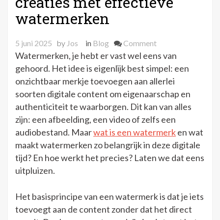
creaties met effectieve
watermerken
on
5 juni 2025
by
Jos
in
Blog
Comment
Bescherm
Watermerken, je hebt er vast wel eens van
je
gehoord. Het idee is eigenlijk best simpel: een
digitale
onzichtbaar merkje toevoegen aan allerlei
creaties
soorten digitale content om eigenaarschap en
met
authenticiteit te waarborgen. Dit kan van alles
effectieve
zijn: een afbeelding, een video of zelfs een
watermerken
audiobestand. Maar
wat is een watermerk
en wat
maakt watermerken zo belangrijk in deze digitale
tijd? En hoe werkt het precies? Laten we dat eens
uitpluizen.
Het basisprincipe van een watermerk is dat je iets
toevoegt aan de content zonder dat het direct