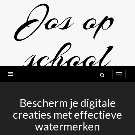
Jos op
Ga
naar
de
inhoud
school
MIJN PERSOONLIJK BLOG
Bescherm je digitale
creaties met effectieve
watermerken